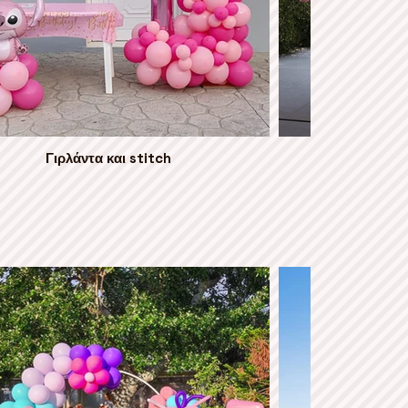
Γιρλάντα και stitch
Τεράστια