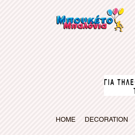
gv-d7s5a6uiab4qfw.dv.googlehosted.com
HOME
DECORATION