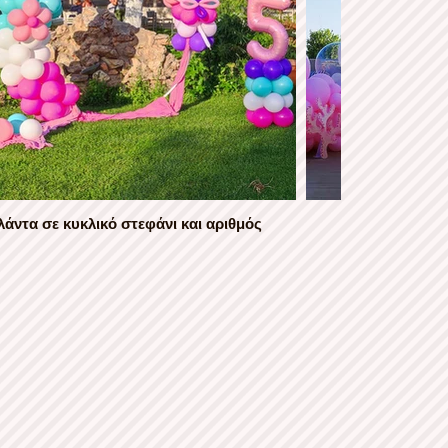
λάντα σε κυκλικό στεφάνι και αριθμός
Το πά