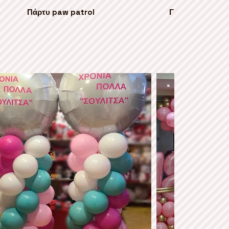
Πάρτυ paw patrol
Γιρλάντα με λου